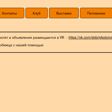
Контакты
Клуб
Выставки
Питомники
 котят и объявления размещаются в VK -
https://vk.com/dobriykotom
 любимца с нашей помощью